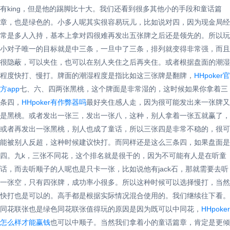
有king，但是他的踢脚比十大。我们还看到很多其他小的手段和童话篇
章，也是绿色的。小多人呢其实很容易玩儿，比如说对四，因为现金局经
常是多人入持，基本上拿对四很难再发出五张牌之后还是领先的。所以玩
小对子唯一的目标就是中三条，一旦中了三条，排列就变得非常强，而且
很隐蔽，可以夹住，也可以在别人夹住之后再夹住。或者根据盘面的潮湿
程度快打、慢打。牌面的潮湿程度是指比如这三张牌是翻牌，
HHpoker官
方app
七、六、四两张黑桃，这个牌面是非常湿的，这时候如果你拿着三
条四，
HHpoker有作弊器吗
最好夹住感人走，因为很可能发出来一张牌又
是黑桃。或者发出一张三，发出一张八，这种，别人拿着一张五就赢了，
或者再发出一张黑桃，别人也成了童话，所以三张四是非常不稳的，很可
能被别人反超，这种时候建议快打。而同样还是这么三条四，如果盘面是
四。九k，三张不同花，这个排名就是很干的，因为不可能有人是在听童
话，而去听顺子的人呢也是只卡一张，比如说他有jack石，那就需要去听
一张空，只有四张牌，成功率小很多。所以这种时候可以选择慢打，当然
快打也是可以的。高手都是根据实际情况混合使用的。我们继续往下看。
同花联张也是绿色同花联张值得玩的原因是因为既可以中同花，
HHpoker
怎么样才能赢钱
也可以中顺子。当然我们拿着小的童话篇章，肯定是更倾