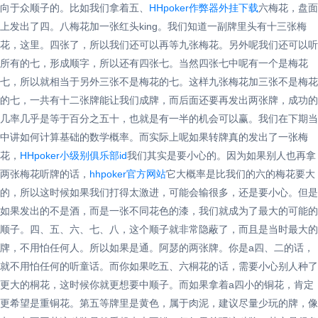
向于众顺子的。比如我们拿着五、
HHpoker作弊器外挂下载
六梅花，盘面
上发出了四。八梅花加一张红头king。我们知道一副牌里头有十三张梅
花，这里。四张了，所以我们还可以再等九张梅花。另外呢我们还可以听
所有的七，形成顺字，所以还有四张七。当然四张七中呢有一个是梅花
七，所以就相当于另外三张不是梅花的七。这样九张梅花加三张不是梅花
的七，一共有十二张牌能让我们成牌，而后面还要再发出两张牌，成功的
几率几乎是等于百分之五十，也就是有一半的机会可以赢。我们在下期当
中讲如何计算基础的数学概率。而实际上呢如果转牌真的发出了一张梅
花，
HHpoker小级别俱乐部id
我们其实是要小心的。因为如果别人也再拿
两张梅花听牌的话，
hhpoker官方网站
它大概率是比我们的六的梅花要大
的，所以这时候如果我们打得太激进，可能会输很多，还是要小心。但是
如果发出的不是酒，而是一张不同花色的漆，我们就成为了最大的可能的
顺子。四、五、六、七、八，这个顺子就非常隐蔽了，而且是当时最大的
牌，不用怕任何人。所以如果是通。阿瑟的两张牌。你是a四、二的话，
就不用怕任何的听童话。而你如果吃五、六桐花的话，需要小心别人种了
更大的桐花，这时候你就更想要中顺子。而如果拿着a四小的铜花，肯定
更希望是重铜花。第五等牌里是黄色，属于肉泥，建议尽量少玩的牌，像