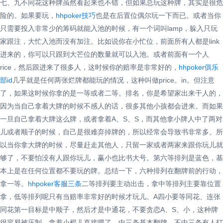
七、九不同花这种牌虽然看起来也不错，但如果总玩这种牌，其实是很危
险的。如果要玩，
hhpoker技巧
也是在后置位偶尔玩一下而已。或者当你
只需要投入非常少的筹码就能入池的时候，有一个词叫lamp，躲入只玩
家跟注，大忙入池而没有加注。比如说你在小忙位，前面所有人都是link
进来的，你可以只跟到大芒位的数量就可以入池。或者前面有一个人
rice，然后跟进来了很多人，这时候你的赔率是非常好的，
hhpoker俱乐
部id
几乎就是任何两张烂牌都能玩的情况，这种叫做price。in。但注意
了，如果这时候你拿的是一等或者二等。排名，你是希望家出来干人的，
因为当自己拿着大牌的时候不感人的话，很多其他小孩都会进来。而如果
一旦自己拿着大牌这么牌，或者拿着A、S、S，而其他拿小牌人中了两对
儿或者顺子的时候，自己是很难弃掉牌的，所以经常会导致书非常多。所
以当你拿大牌的时候，尽量赶走其他人，只留一家或者两家来跟你玩儿就
够了，不要怕没有人跟你玩儿，赢小也比书大号。第六等排列是蓝色，基
本上是在任何位置都不要玩的牌。总结一下，六种排列在翻牌前的行动，
拿一等。
hhpoker客服三条
二等排列要主动出击，拿中等排列主要靠位置
拿，低等排列呢只有当赔率非常好的时候才玩儿。A四小要等同花、连张
同花第一目标是中顺子，然后才是中通花，不要贪恋A、S、小，这种牌
很容易被压制，拿着小棍儿直接喂了，中三条基本翻牌，不中三条有人打