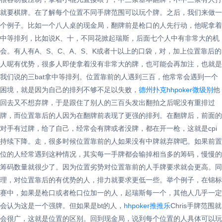
就要棋牌。在了解每个位置不同手牌范围可以玩个牌。之后，我们来做一
个例子。比如一个八人桌的现金局，翻牌前是枪口的人先行动，他呢拿着
中等排列，比如说K、十，不同花掀起瑞斯，后面七个人中有非常大的机
会。有人有A、S、C、A、S、K或者十以上的口袋，对，加上位置靠后的
人呢有优势，很多人即使拿着没有非常大的牌，也可能会再加注，也就是
我们说的三bat拿中等排列。位置靠前的人遇到三百，他常常会遇到一个
困境，就是因为自己的排列不够不足以失败，
德州扑克hhpoker微级别
他
回去又不想弃牌，于是跟住了别人的三百头发出翻拍之后呢没有重排过
牌，而位置靠后的人因为在翻牌前表现了更强的排列。在翻牌后，前面的
对手有过牌，给了自己，经常会有牌或者没牌，都在开一枪，这就是cpi
持续下降。走，很多时候位置靠前的人如果没有中牌就弃牌吧。如果前置
位的人经常遇到这种情况，其实每一手牌都会输掉相当多的筹码，慢慢的
筹码数量就很少了。因为位置劣势对位置靠前的人手牌要求就会更高。同
理，对位置靠后的有优势的人，排力就要求更低一些。举个例子，在锦标
赛中，如果是枪口或者枪口位加一的人，起瑞斯每一个，其他人几乎一定
会认为这是一个强牌。但如果是bt的人，
hhpoker推推乐
Chris手牌范围就
会很广，这就是位置的区别。回到现金局，说到每个位置的人具体可以玩