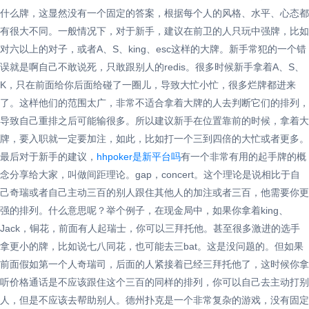
什么牌，这显然没有一个固定的答案，根据每个人的风格、水平、心态都
有很大不同。一般情况下，对于新手，建议在前卫的人只玩中强牌，比如
对六以上的对子，或者A、S、king、esc这样的大牌。新手常犯的一个错
误就是啊自己不敢说死，只敢跟别人的redis。很多时候新手拿着A、S、
K，只在前面给你后面给碰了一圈儿，导致大忙小忙，很多烂牌都进来
了。这样他们的范围太广，非常不适合拿着大牌的人去判断它们的排列，
导致自己重排之后可能输很多。所以建议新手在位置靠前的时候，拿着大
牌，要入职就一定要加注，如此，比如打一个三到四倍的大忙或者更多。
最后对于新手的建议，
hhpoker是新平台吗
有一个非常有用的起手牌的概
念分享给大家，叫做间距理论。gap，concert。这个理论是说相比于自
己奇瑞或者自己主动三百的别人跟住其他人的加注或者三百，他需要你更
强的排列。什么意思呢？举个例子，在现金局中，如果你拿着king、
Jack，铜花，前面有人起瑞士，你可以三拜托他。甚至很多激进的选手
拿更小的牌，比如说七八同花，也可能去三bat。这是没问题的。但如果
前面假如第一个人奇瑞司，后面的人紧接着已经三拜托他了，这时候你拿
听价格通话是不应该跟住这个三百的同样的排列，你可以自己去主动打别
人，但是不应该去帮助别人。德州扑克是一个非常复杂的游戏，没有固定