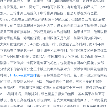
以三拜的其他人。第二等排列，skt，jackson也都不错，足以拿这些牌在
任何位置起。rice，面对三，but也可以跟住，有时也可以自己去三，get
别人。三等排列已经落入了中等排列的范围，依然可以在所有位置。
Chris，包括在后卫偶尔三拜的形象不好的玩家，但如果自己奇瑞之后被
三拜，他了基本就很难再领先对方了。但如果在前卫拿到了这些牌，现金
局又不可能直接弃掉，所以还是建议自己起瑞斯。如果被三拜，他可以根
据对手的风格、筹码的深度，有时跟住又是气派，甚至很偶尔的四bit。
大家可能注意到了，A小童花在第一排，我放在了三等排列，而A小不同
花我放在了左侧第一列，属于四等和五等排列。它们的主要区别是当你拿
到了A小同花的时候，策略和A小不同花有很大的不同。因为这时候一旦
翻牌，三张牌其中有两张是你要的花色，也就是你在听ac的同花，大部
分情况下你都有百分之三十以上的概率能赢对方，所以拿两张同花色牌的
时候，
HHpoker发牌规律
第一目标就是这个等同。花，而一旦没有听同花
的可能，即使这么对子，A四小的价值也小了很多。有相当多的时候啊，
你拿着A四、五同花和不同话打牌的方式可能完全不一样，仅仅因为你有
A、S能听通话。四等排列，绿色覆盖了很大的范围，基本属于在前卫可
以玩，也可以弃在后卫可以玩的牌。首先大家可能注意到了，平时同花我
放到了三等排列，而king时不同话，我放到了四等牌里。同花色的两张牌