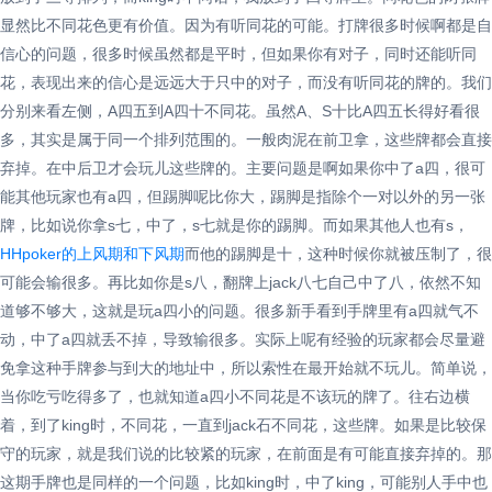
显然比不同花色更有价值。因为有听同花的可能。打牌很多时候啊都是自
信心的问题，很多时候虽然都是平时，但如果你有对子，同时还能听同
花，表现出来的信心是远远大于只中的对子，而没有听同花的牌的。我们
分别来看左侧，A四五到A四十不同花。虽然A、S十比A四五长得好看很
多，其实是属于同一个排列范围的。一般肉泥在前卫拿，这些牌都会直接
弃掉。在中后卫才会玩儿这些牌的。主要问题是啊如果你中了a四，很可
能其他玩家也有a四，但踢脚呢比你大，踢脚是指除个一对以外的另一张
牌，比如说你拿s七，中了，s七就是你的踢脚。而如果其他人也有s，
HHpoker的上风期和下风期
而他的踢脚是十，这种时候你就被压制了，很
可能会输很多。再比如你是s八，翻牌上jack八七自己中了八，依然不知
道够不够大，这就是玩a四小的问题。很多新手看到手牌里有a四就气不
动，中了a四就丢不掉，导致输很多。实际上呢有经验的玩家都会尽量避
免拿这种手牌参与到大的地址中，所以索性在最开始就不玩儿。简单说，
当你吃亏吃得多了，也就知道a四小不同花是不该玩的牌了。往右边横
着，到了king时，不同花，一直到jack石不同花，这些牌。如果是比较保
守的玩家，就是我们说的比较紧的玩家，在前面是有可能直接弃掉的。那
这期手牌也是同样的一个问题，比如king时，中了king，可能别人手中也