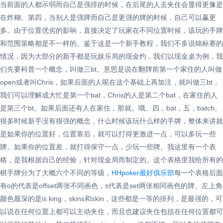
当前面的人都示弱而自己是强排的时候，在后尾的人去夹住会显得更像是
在炸糊。第四，当别人是强牌而自己是更强的牌的时候，自己可以赢更
多。由于位置优劣的影响，直接决定了玩家在不同位置时候，该玩的手牌
和范围策略都是不一样的。鉴于这是一个新手教程，我们不多说锦标赛的
情况，因为大部分的新手都是玩娱乐局的现金灼，我们以现金桌为例，我
们先要科普一个概念，叫做三bt。意思是说在翻牌前第一个家住的人叫做
open或者叫Chris，如果后面的人呢在这个基础上再加注，就叫做三bt，
我们可以理解成大忙是第一个bat，Chris的人是第二个bat，在家住的人
是第三个bt。如果后面还有人在家住，那就。哦、四，bat，五，batch。
很多时候新手没有很强的概念，什么时候该玩什么样的手牌，整体来讲就
是如果你的位置好，位置靠后，就可以打得更激进一点，可以多玩一些
牌。如果你的位置差，就打得保守一点，少玩一些牌。我这里有一个表
格，是我根据自己的经验，针对现金局而制定的。这个表格里我给所有的
棋手牌分为了大概六个不同的等级，
HHpoker最好俱乐部
每一个表格后面
有o的代表是offset两张不同画色，s代表是set两张相同画色的牌。左上角
颜色最深的是is king，skins和skin，这些都是一等的排列，是最强的，可
以说在任何位置上都可以主动夹住，而且也建议夹住包括在任何位置都可