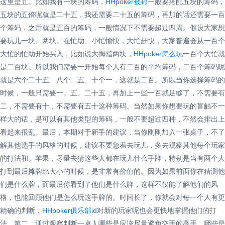
这里是五。比如我有一块的筹码，
HHpoker被封
一般要搭配五块的筹码，
五块的五倍呢就是二十五，我还需要二十五的筹码，再加的话还需要一百
个筹码，之后就是五百的筹码，一般情况下不需要超过四周。假设大家想
要玩儿一块、两块。在忙助、小忙愉快，大忙赶快，大家普遍会从一百个
大忙的忙助开始买入，比如说大拇指两块，
HHpoker怎么玩
一百个大忙就
是二百块。所以我们需要一开始每个人有二百的平均筹码，二百个筹码呢
就是六个二十五、八个、五、十个一，这就是二百。所以当你选择筹码的
时候，一般只需要一。五、二十五，再加上一些一百就足够了，不需要有
二，不需要有十，不需要有五十这种筹码。当然如果你想要玩的盲触不一
样大的话，是可以有其他类型的筹码，一般不要超过四种，不然会排出上
看起来很乱。最后，本期对于新手的建议，当你刚刚加入一张桌子，不了
解其他选手的风格的时候，建议不要急着去玩儿，多去观察其他每个玩家
的打法和。苹果，尽量去猜这些人都在玩儿什么手牌，特别是当有两个人
打到最后摊牌比大小的时候，是非常有价值的。因为如果前面你在猜测他
们是什么牌，而最后你看到了他们是什么牌，这样不仅能了解他们的风
格，也能回顾他们是怎么玩这手牌的。时间长了，你就会对每一个人有更
精确的判断，
HHpoker俱乐部id
对新的玩家呢也会更快地掌握他们的打
法。第二，通过观察判断一桌人哪些是应该尽量避免交手的高手，哪些是