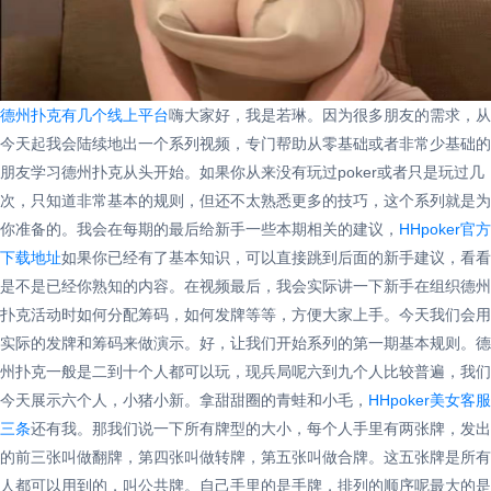
德州扑克有几个线上平台
嗨大家好，我是若琳。因为很多朋友的需求，从
今天起我会陆续地出一个系列视频，专门帮助从零基础或者非常少基础的
朋友学习德州扑克从头开始。如果你从来没有玩过poker或者只是玩过几
次，只知道非常基本的规则，但还不太熟悉更多的技巧，这个系列就是为
你准备的。我会在每期的最后给新手一些本期相关的建议，
HHpoker官方
下载地址
如果你已经有了基本知识，可以直接跳到后面的新手建议，看看
是不是已经你熟知的内容。在视频最后，我会实际讲一下新手在组织德州
扑克活动时如何分配筹码，如何发牌等等，方便大家上手。今天我们会用
实际的发牌和筹码来做演示。好，让我们开始系列的第一期基本规则。德
州扑克一般是二到十个人都可以玩，现兵局呢六到九个人比较普遍，我们
今天展示六个人，小猪小新。拿甜甜圈的青蛙和小毛，
HHpoker美女客服
三条
还有我。那我们说一下所有牌型的大小，每个人手里有两张牌，发出
的前三张叫做翻牌，第四张叫做转牌，第五张叫做合牌。这五张牌是所有
人都可以用到的，叫公共牌。自己手里的是手牌，排列的顺序呢最大的是