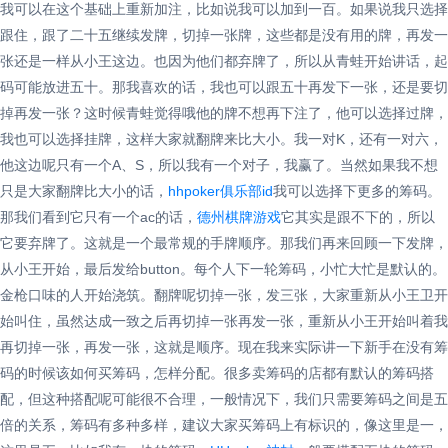
我可以在这个基础上重新加注，比如说我可以加到一百。如果说我只选择
跟住，跟了二十五继续发牌，切掉一张牌，这些都是没有用的牌，再发一
张还是一样从小王这边。也因为他们都弃牌了，所以从青蛙开始讲话，起
码可能放进五十。那我喜欢的话，我也可以跟五十再发下一张，还是要切
掉再发一张？这时候青蛙觉得哦他的牌不想再下注了，他可以选择过牌，
我也可以选择挂牌，这样大家就翻牌来比大小。我一对K，还有一对六，
他这边呢只有一个A、S，所以我有一个对子，我赢了。当然如果我不想
只是大家翻牌比大小的话，
hhpoker
俱乐部id
我可以选择下更多的筹码。
那我们看到它只有一个ac的话，
德州棋牌游戏
它其实是跟不下的，所以
它要弃牌了。这就是一个最常规的手牌顺序。那我们再来回顾一下发牌，
从小王开始，最后发给button。每个人下一轮筹码，小忙大忙是默认的。
金枪口味的人开始浇筑。翻牌呢切掉一张，发三张，大家重新从小王卫开
始叫住，虽然达成一致之后再切掉一张再发一张，重新从小王开始叫着我
再切掉一张，再发一张，这就是顺序。现在我来实际讲一下新手在没有筹
码的时候该如何买筹码，怎样分配。很多卖筹码的店都有默认的筹码搭
配，但这种搭配呢可能很不合理，一般情况下，我们只需要筹码之间是五
倍的关系，筹码有多种多样，建议大家买筹码上有标识的，像这里是一，