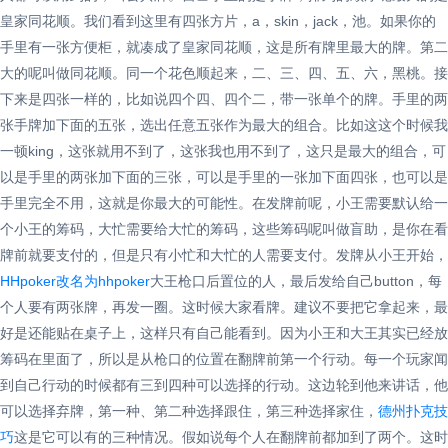
皇家同花顺。我们看到这里有四张方片，a，skin，jack，池。如果你的
手里有一张方便柜，就凑成了皇家同花顺，这是所有牌里最大的牌。第二
大的呢叫做同花顺。同一个花色顺起来，二、三、四、五、六，黑桃。接
下来是四张一样的，比如说四个四、四个二，带一张单个的牌。手里的两
张手牌加下面的五张，选出任意五张作为最大的组合。比如这这个时候我
一顿king，这张就用不到了，这张我也用不到了，这只是最大的组合，可
以是手里的两张加下面的三张，可以是手里的一张加下面四张，也可以是
手里完全不用，这就是你最大的可能性。在发牌前呢，小王需要默认给一
个小王的筹码，大忙需要给大忙的筹码，这些筹码呢叫做盲助，是你在看
牌前就要支付的，但是只有小忙和大忙的人需要支付。发牌从小王开始，
HHpoker改名为hhpoker
大王枪口后置位的人，最后发给自己button，每
个人要有两张牌，再发一圈。这时候大家看牌。建议不要把它拿起来，最
好是还能贴在桌子上，这样只有自己能看到。因为小王和大王其实已经放
筹码在里面了，所以是从枪口的位置在翻牌前第一个行动。每一个玩家闻
到自己行动的时候都有三到四种可以选择的行动。这边轮到他来讲话，他
可以选择弃牌，第一种、第二种选择跟住，第三种选择家住，
德州扑克技
巧
这是它可以有的三种情况。假如说每个人在翻牌前都加到了两个。这时