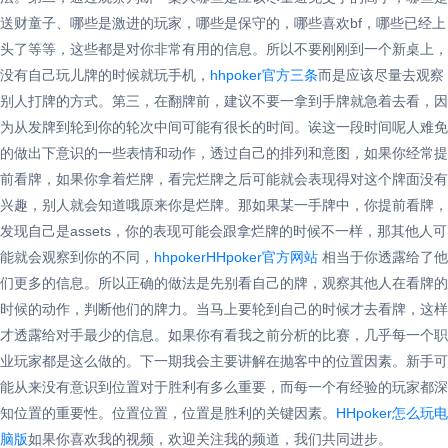
送财童子、哪些是激进的玩家，哪些是保守的，哪些喜欢bf，哪些已经上
头了等等，这些都是对你非常有用的信息。所以不要刚刚到一个新桌上，
没有自己玩儿牌的时候就玩手机，
hhpoker官方三条
而是应该尽量去观察
别人打牌的方式。第三，在翻牌前，建议不要一拿到手牌就急着去看，因
为从发牌到轮到你的轮次中间可能有很长的时间。诶这一段时间呢人难免
的做出下意识的一些表情和动作，透过自己的排列和意图，如果你经常提
前看牌，如果你拿着烂牌，看完烂牌之后可能就会表现得对这个牌面没有
兴趣，别人就会知道哦原来你是烂牌。那如果某一手牌中，你提前看牌，
发现自己是assets，你的表现可能会跟拿烂牌的时候不一样，那其他人可
能就会观察到你的不同，
hhpokerHHpoker官方网站
相当于你透露给了他
们更多的信息。所以正确的做法是先别看自己的牌，观察其他人在看牌的
时候的动作，判断他们的牌力。当马上要轮到自己的时候才去看牌，这样
才透露给对手最少的信息。如果你有看我之前分析的比赛，几乎每一个职
业玩家都是这么做的。下一期我会主要讲解在抛客中的位置因素。新手可
能从来没有意识到位置对于胜利有多么重要，而每一个有经验的玩家都深
知位置的重要性。位置位置，位置是胜利的关键因素。
HHpoker怎么玩电
脑版
如果你喜欢我的视频，欢迎关注我的频道，我们共同进步。