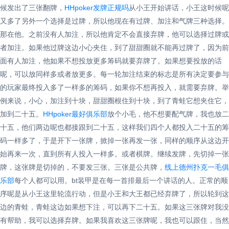
候发出了三张翻牌，
HHpoker发牌正规吗
从小王开始讲话，小王这时候呢
又多了另外一个选择是过牌，所以他现在有过牌、加注和气牌三种选择。
那在他。之前没有人加注，所以他肯定不会直接弃牌，他可以选择过牌或
者加注。如果他过牌这边小心夹住，到了甜甜圈就不能再过牌了，因为前
面有人加注，他如果不想投放更多筹码就要弃牌了。如果想要投放的话
呢，可以放同样多或者放更多。每一轮加注结束的标志是所有决定要参与
的玩家最终投入多了一样多的筹码，如果你不想再投入，就需要弃牌。举
例来说，小心，加注到十块，甜甜圈根住到十块，到了青蛙它想夹住它，
加到二十五。
HHpoker最好俱乐部
放个小毛，他不想要配气牌，我也放二
十五，他们两边呢也都接跟到二十五，这样我们四个人都投入二十五的筹
码一样多了，于是开下一张牌，掀掉一张再发一张，同样的顺序从这边开
始再来一次，直到所有人投入一样多。或者棋牌。继续发牌，先切掉一张
牌，这张牌是切掉的，不要发三张。三张是公共牌，
线上德州扑克一毛俱
乐部
每个人都可以用。bt装甲是在每一首排最后一个讲话的人。正常的顺
序呢是从小王这里轮流行动，但是小王和大王都已经弃牌了，所以轮到这
边的青蛙，青蛙这边如果想下注，可以再下二十五。如果这三张牌对我没
有帮助，我可以选择弃牌。如果我喜欢这三张牌呢，我也可以跟住，当然